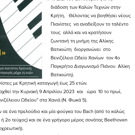
διάδοση των Καλών Τεχνών στην
Κρήτη, Θέλοντας να βοηθήσει νέους
Πιανίστες να αναδείξουν το ταλέντο
τους αλλά και να κρατήσουν
ζωντανή τη μνήμη της Αλίκης
Βατικιώτη διοργανώνει στο
Βενιζέλειο Ωδείο Χανίων τον 4ο
Παγκρήτιο Διαγωνισμό Πιάνου Αλίκη
Βατικιώτη).
ίστες με Κρητική καταγωγή έως 25 ετών.
ξαχθεί την Κυριακή 9 Απριλίου 2023 και ώρα 10 το πρωί,
ιζέλειου Ωδείου” στα Χανιά (Ν. Φωκά 5).
ν σε ένα πρελούδιο και μία φούγκα του Bach (από το καλώς
ή 2ο τεύχος) και σε ένα γρήγορο μέρος σονάτας Beethoven
οχρεωτική).