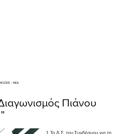
ΝΏΣΕΙΣ - ΝΈΑ
Διαγωνισμός Πιάνου
”
Το Δ.Σ. του Συνδέσμου για τη