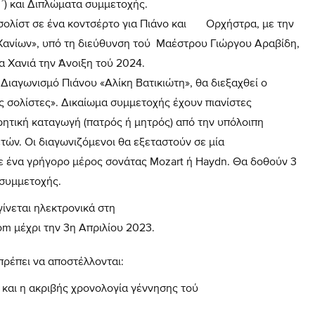
Γ ´) και Διπλώματα συμμετοχής.
 σολίστ σε ένα κοντσέρτο για Πιάνο και Ορχήστρα, με την
Χανίων», υπό τη διεύθυνση τού Μαέστρου Γιώργου Αραβίδη,
α Χανιά την Άνοιξη τού 2024.
Διαγωνισμό Πιάνου «Αλίκη Βατικιώτη», θα διεξαχθεί ο
ς σολίστες». Δικαίωμα συμμετοχής έχουν πιανίστες
ρητική καταγωγή (πατρός ή μητρός) από την υπόλοιπη
ετών. Οι διαγωνιζόμενοι θα εξεταστούν σε μία
σε ένα γρήγορο μέρος σονάτας Mozart ή Haydn. Θα δοθούν 3
α συμμετοχής.
ται ηλεκτρονικά στη
om
μέχρι την 3η Απριλίου 2023.
πρέπει να αποστέλλονται:
αι η ακριβής χρονολογία γέννησης τού