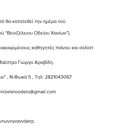
σό θα κατατεθεί την ημέρα τού
Βενιζέλειου Ωδείου Χανίων”).
ιακεκριμένους καθηγητές πιάνου και σολίστ
έστρο Γιώργο Αραβίδη.
ν” , Ν.Φωκά 5 , Τηλ: 2821043067
enizeleioodeio@gmail.com
ογιαννάκης