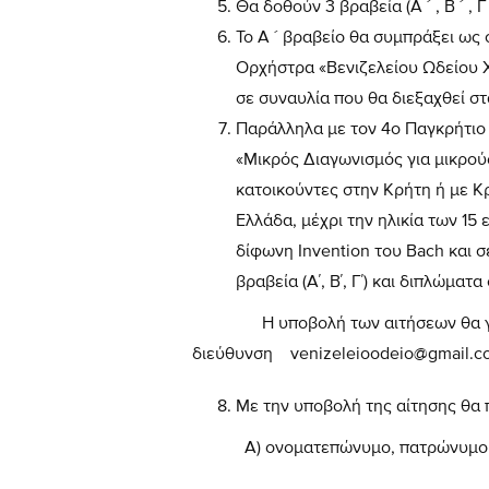
Θα δοθούν 3 βραβεία (Α ´ , Β ´ , 
Το Α ´ βραβείο θα συμπράξει ως
Ορχήστρα «Βενιζελείου Ωδείου 
σε συναυλία που θα διεξαχθεί στ
Παράλληλα με τον 4ο Παγκρήτιο 
«Μικρός Διαγωνισμός για μικρού
κατοικούντες στην Κρήτη ή με Κ
Ελλάδα, μέχρι την ηλικία των 15 
δίφωνη Invention του Bach και 
βραβεία (Α΄, Β΄, Γ΄) και διπλώματ
Η υποβολή των αιτήσεων θα γίνε
διεύθυνση
venizeleioodeio@gmail.c
Με την υποβολή της αίτησης θα 
Α)
ονοματεπώνυμο, πατρώνυμο κ