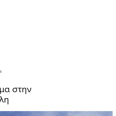
ΙΣ
μα στην
λη